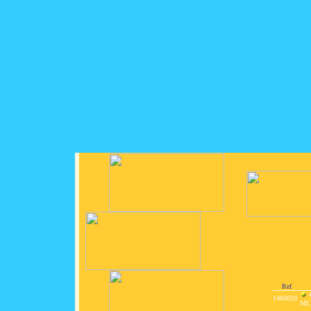
Ref
*
1460020
ML