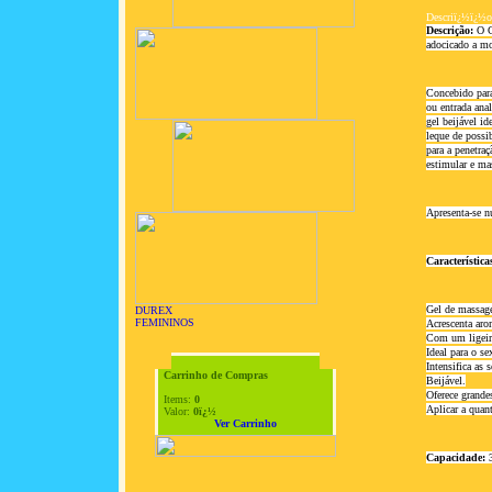
Descriï¿½ï¿½o
Descrição:
 O 
adocicado a mo
Concebido para
ou entrada anal
gel beijável id
leque de possi
para a penetraç
estimular e ma
Apresenta-se n
Característica
Gel de massag
DUREX
FEMININOS
Acrescenta aro
Com um ligeiro
Ideal para o se
Intensifica as 
Carrinho de Compras
Beijável.
Oferece grande
Items:
0
Aplicar a quant
Valor:
0ï¿½
Ver Carrinho
Capacidade:
 