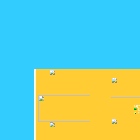
Lege
E
En