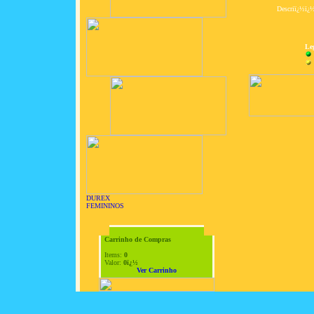
Descriï¿½ï¿
Le
DUREX
FEMININOS
Carrinho de Compras
Items:
0
Valor:
0ï¿½
Ver Carrinho